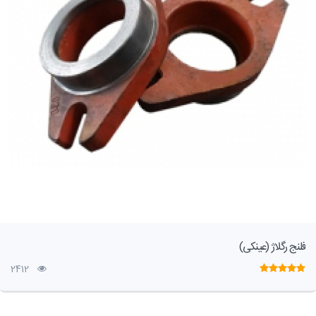
فلنج رگلاژ (عینکی)
2412