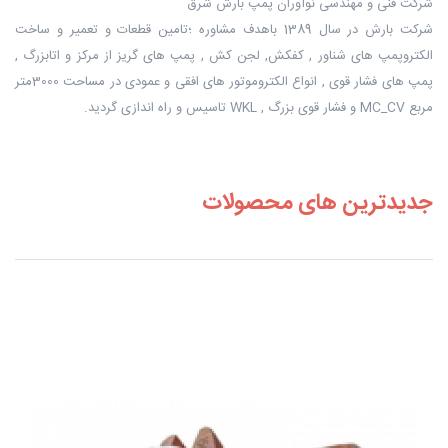
شرکت فنی و مهندسی نوآوران پمپ بارش شرق
شرکت بارش در سال 1389 باهدف مشاوره ؛تامین قطعات و تعمیر و ساخت
الکتروپمپ های شناور , کفکش, لجن کش , پمپ های گریز از مرکز و اتابزرگ ,
پمپ های فشار قوی , انواع الکتروموتور های افقی و عمودی در مساحت 3000متر
مربع MC_CV و فشار قوی بزرگ , WKL تاسیس و راه اندازی گردید.
جدیدترین های محصولات