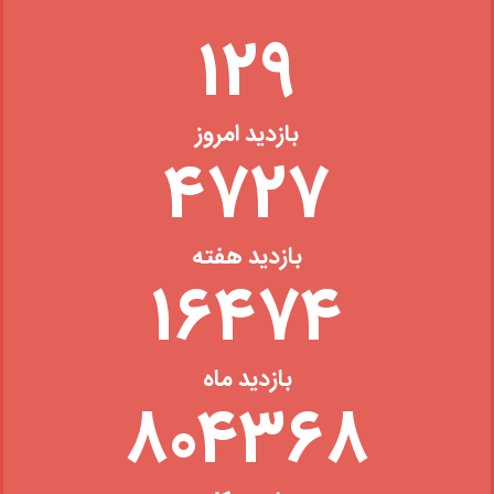
133
بازدید امروز
4890
بازدید هفته
17042
بازدید ماه
832105