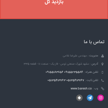
بازدید کل
تماس با ما
مدیریت :
مهندس علیرضا غلامی
آدرس :
مشهد شهرک صنعتی توس - فاز یک - صنعت 11 - قطعه 335
تلفن همراه :
09155235584
09155183856
تلفن ثابت :
05135413767
05135413763
وب :
www.baresh.co