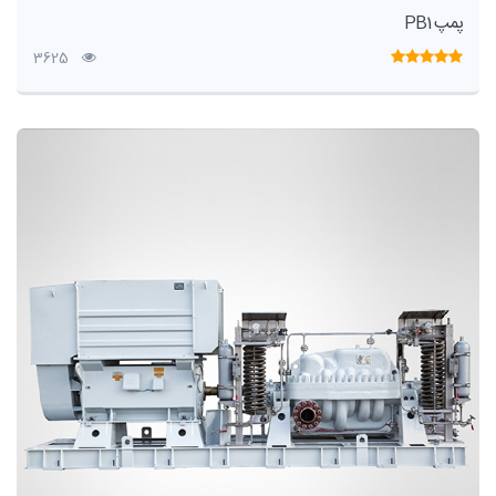
پمپ PB1
3625