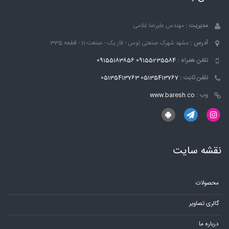
مدیریت :
مهندس علیرضا غلامی
آدرس :
مشهد شهرک صنعتی توس - فاز یک - صنعت 11 - قطعه 335
تلفن همراه :
09155235584
09155183856
تلفن ثابت :
05135413767
05135413763
وب :
www.baresh.co
نقشه سایت
محصولات
گالری تصاویر
درباره ما