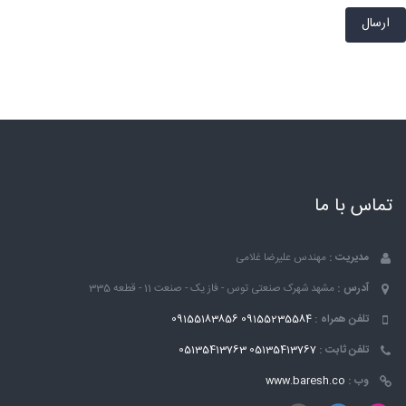
ارسال
تماس با ما
مدیریت :
مهندس علیرضا غلامی
آدرس :
مشهد شهرک صنعتی توس - فاز یک - صنعت 11 - قطعه 335
تلفن همراه :
09155235584
09155183856
تلفن ثابت :
05135413767
05135413763
وب :
www.baresh.co